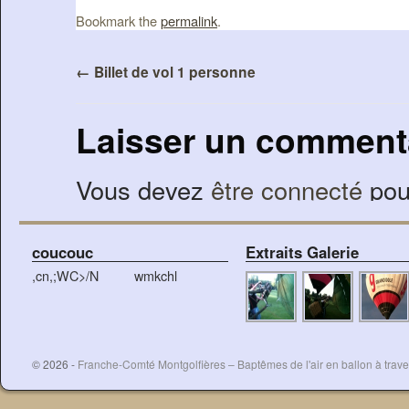
Bookmark the
permalink
.
←
Billet de vol 1 personne
Laisser un comment
Vous devez
être connecté
pou
coucouc
Extraits Galerie
,cn,;WC>/N
wmkchl
© 2026 -
Franche-Comté Montgolfières – Baptêmes de l'air en ballon à traver