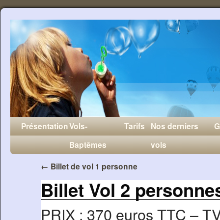
Présentation
Vols-
Tarifs
Nos derniers
G
Baptêmes
vols
←
Billet de vol 1 personne
Billet Vol 2 personne
PRIX : 370 euros TTC – T